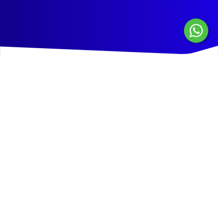
Incrementa 30% tus ventas
con un link de pago online
Cierra todas tus ventas por redes sociales, chat, email,
landing page, flyers y más.
No necesitas web ni app.