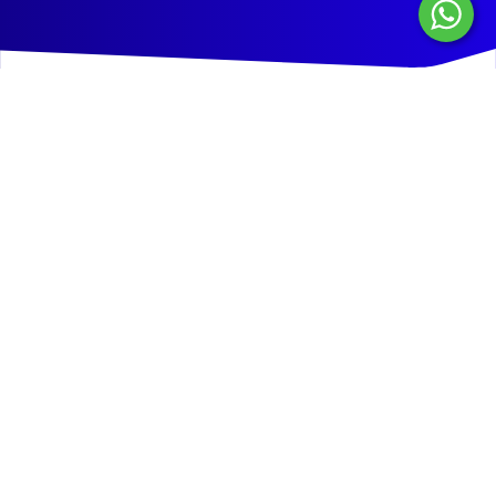
Incrementa 30% tus ventas
con un link de pago online
Cierra todas tus ventas por redes sociales, chat, email,
landing page, flyers y más.
No necesitas web ni app.
¿Por qué los clientes
prefieren Tukuy?