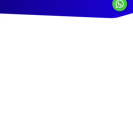
Incrementa 30% tus ventas
con un link de pago online
Cierra todas tus ventas por redes sociales, chat, email,
landing page, flyers y más.
No necesitas web ni app.
¿Por qué los clientes
prefieren Tukuy?